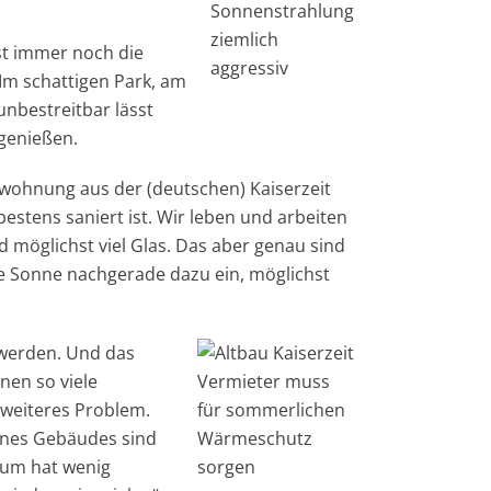
Sonnenstrahlung
ziemlich
st immer noch die
aggressiv
m schattigen Park, am
unbestreitbar lässt
h genießen.
auwohnung aus der (deutschen) Kaiserzeit
tens saniert ist. Wir leben und arbeiten
d möglichst viel Glas. Das aber genau sind
e Sonne nachgerade dazu ein, möglichst
werden. Und das
nen so viele
Vermieter muss
 weiteres Problem.
für sommerlichen
nes Gebäudes sind
Wärmeschutz
rum hat wenig
sorgen