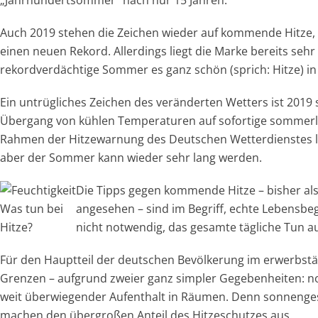
„Jahrhundertsommer“ nach nur 15 Jahren.
Auch 2019 stehen die Zeichen wieder auf kommende Hitze, a
einen neuen Rekord. Allerdings liegt die Marke bereits seh
rekordverdächtige Sommer es ganz schön (sprich: Hitze) in
Ein untrügliches Zeichen des veränderten Wetters ist 2019 
Übergang von kühlen Temperaturen auf sofortige sommerli
Rahmen der Hitzewarnung des Deutschen Wetterdienstes li
aber der Sommer kann wieder sehr lang werden.
Die Tipps gegen kommende Hitze – bisher als
Was tun bei
angesehen – sind im Begriff, echte Lebensbegl
Hitze?
nicht notwendig, das gesamte tägliche Tun 
Für den Hauptteil der deutschen Bevölkerung im erwerbstäti
Grenzen – aufgrund zweier ganz simpler Gegebenheiten: no
weit überwiegender Aufenthalt in Räumen. Denn sonneng
machen den übergroßen Anteil des Hitzeschutzes aus.