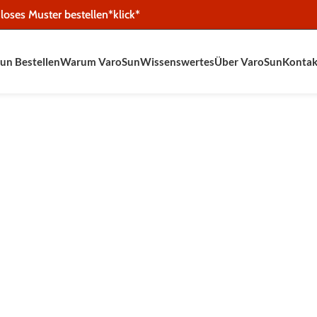
loses Muster bestellen*klick*
un Bestellen
Warum VaroSun
Wissenswertes
Über VaroSun
Kontak