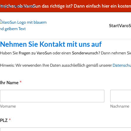
Inhalt
nsicher, ob VaroSun das richtige ist?
Dann einfach hier ein kosten
Skip to main content
springen
Start
VaroS
Nehmen Sie Kontakt mit uns auf
Haben Sie
Fragen zu VaroSun
oder einen
Sonderwunsch
? Dann nehmen Sie 
Hinweis: Wir verwenden Ihre Daten ausschließlich gemäß unserer
Datenschut
Ihr Name
*
Vorname
Nachname
PLZ
*