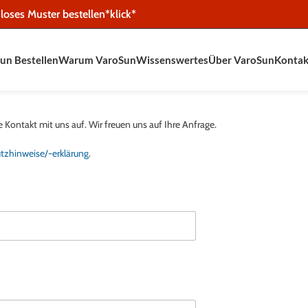
loses Muster bestellen*klick*
un Bestellen
Warum VaroSun
Wissenswertes
Über VaroSun
Kontak
Kontakt mit uns auf. Wir freuen uns auf Ihre Anfrage.
zhinweise/-erklärung
.