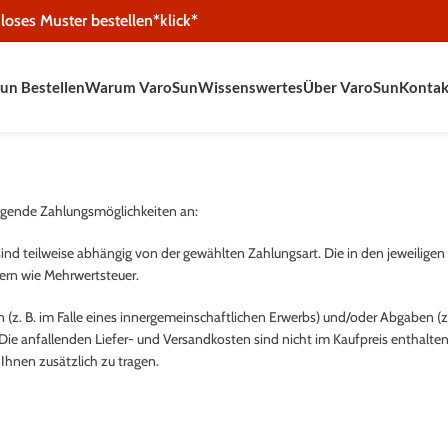
loses Muster bestellen*klick*
un Bestellen
Warum VaroSun
Wissenswertes
Über VaroSun
Kontak
lgende Zahlungsmöglichkeiten an:
 sind teilweise abhängig von der gewählten Zahlungsart. Die in den jeweilige
uern wie Mehrwertsteuer.
 (z. B. im Falle eines innergemeinschaftlichen Erwerbs) und/oder Abgaben (z.
ie anfallenden Liefer- und Versandkosten sind nicht im Kaufpreis enthalten,
hnen zusätzlich zu tragen.