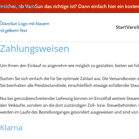
Inhalt
nsicher, ob VaroSun das richtige ist?
Dann einfach hier ein kosten
Skip to main content
springen
Start
VaroS
Zahlungsweisen
Um Ihnen den Einkauf so angenehm wie möglich zu gestalten, bieten wir fo
Suchen Sie sich einfach die für Sie optimale Zahlart aus. Die Versandkosten
Sie beinhalten alle Preisbestandteile, einschließlich etwaige anfallender Ste
Nur bei grenzüberschreitender Lieferung können im Einzelfall weitere Steuern
den Verkäufer, sondern an die dort zuständigen Zoll- bzw. Steuerbehörden. D
werden im Laufe des Bestellvorganges gesondert ausgewiesen und sind von I
Klarna