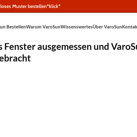
loses Muster bestellen*klick*
un Bestellen
Warum VaroSun
Wissenswertes
Über VaroSun
Kontak
as Fenster ausgemessen und Varo
gebracht