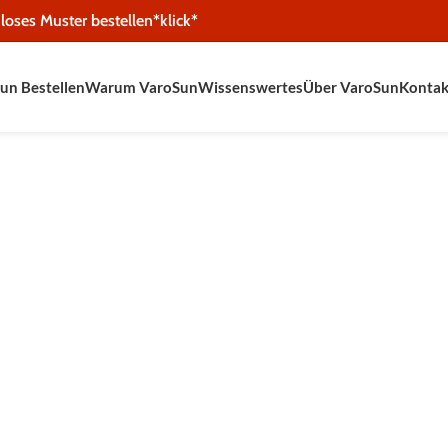
loses Muster bestellen*klick*
un Bestellen
Warum VaroSun
Wissenswertes
Über VaroSun
Kontak