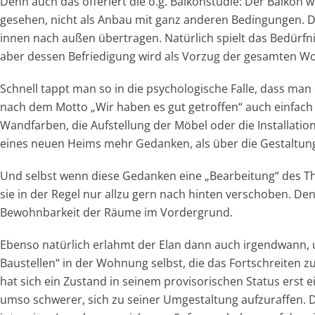
Denn auch das offeriert die o.g. Balkonstudie: Der Balkon 
gesehen, nicht als Anbau mit ganz anderen Bedingungen. 
innen nach außen übertragen. Natürlich spielt das Bedürfni
aber dessen Befriedigung wird als Vorzug der gesamten 
Schnell tappt man so in die psychologische Falle, dass m
nach dem Motto „Wir haben es gut getroffen“ auch einfach 
Wandfarben, die Aufstellung der Möbel oder die Installati
eines neuen Heims mehr Gedanken, als über die Gestaltung
Und selbst wenn diese Gedanken eine „Bearbeitung“ des T
sie in der Regel nur allzu gern nach hinten verschoben. Den
Bewohnbarkeit der Räume im Vordergrund.
Ebenso natürlich erlahmt der Elan dann auch irgendwann, 
Baustellen“ in der Wohnung selbst, die das Fortschreiten 
hat sich ein Zustand in seinem provisorischen Status erst e
umso schwerer, sich zu seiner Umgestaltung aufzuraffen. D