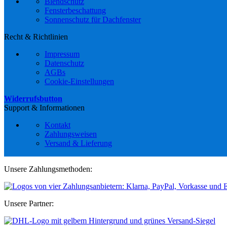
Blendschutz
Fensterbeschattung
Sonnenschutz für Dachfenster
Recht & Richtlinien
Impressum
Datenschutz
AGBs
Cookie-Einstellungen
Widerrufsbutton
Support & Informationen
Kontakt
Zahlungsweisen
Versand & Lieferung
Unsere Zahlungsmethoden:
Unsere Partner: