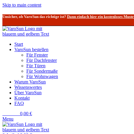
Skip to main content
Unsicher, ob VaroSun das richtige ist?
Dann einfach hier ein kostenloses Muste
Start
VaroSun bestellen
Für Fenster
Für Dachfenster
Für Türen
Für Sondermaße
Für Wohnwagen
Warum VaroSun
Wissenswertes
Über VaroSun
Kontakt
FAQ
0
Artikel
0,00
€
Menu