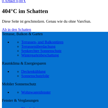
0
Artikel
0,00
€
404°C im Schatten
Diese Seite ist geschmolzen. Genau wie du ohne VaroSun.
Ab in den Schatten
Terrasse, Balkon & Garten
Terrassen- und Balkontüren
Terrassenüberdachung
Senkrechter Sonnenschutz
Wintergartenbeschattung
Raumklima & Energiesparen
Deckenkühlung
Sonnenschutzfolie
Mobiler Sonnenschutz
Wohnwagenfenster
Fenster & Verglasungen